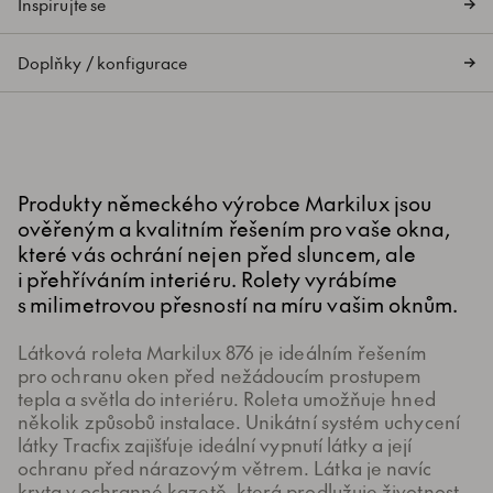
Inspirujte se
Doplňky / konfigurace
Produkty německého výrobce Markilux jsou
ověřeným a kvalitním řešením pro vaše okna,
které vás ochrání nejen před sluncem, ale
i přehříváním interiéru. Rolety vyrábíme
s milimetrovou přesností na míru vašim oknům.
Látková roleta Markilux 876 je ideálním řešením
pro ochranu oken před nežádoucím prostupem
tepla a světla do interiéru. Roleta umožňuje hned
několik způsobů instalace. Unikátní systém uchycení
látky Tracfix zajišťuje ideální vypnutí látky a její
ochranu před nárazovým větrem. Látka je navíc
kryta v ochranné kazetě, která prodlužuje životnost