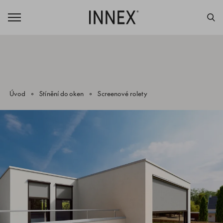
Úvod
Stínění do oken
Screenové rolety