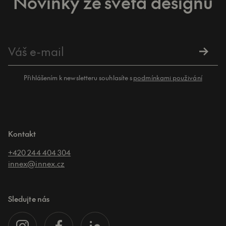
Novinky ze světa designu
Přihlášením k newsletteru souhlasíte s
podmínkami použivání
Kontakt
+420 244 404 304
innex@innex.cz
Sledujte nás