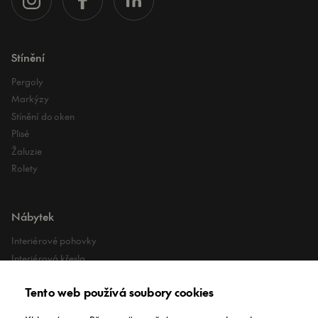
Stínění
Pergoly
Markýzy
Stínění do oken
Plisé
Žaluzie
Rolety
Nábytek
Interiérové pohovky
Interiérová křesla
Interiérové stoly
Tento web používá soubory cookies
Lehátka
Exteriérové koberce