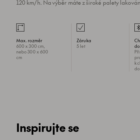
120 km/h. Na výběr máte z široké palety lakování
Max. rozměr
Záruka
Ch
600 x 300 cm,
5 let
do
nebo 300 x 600
Př
cm
pr
k c
do
Inspirujte se