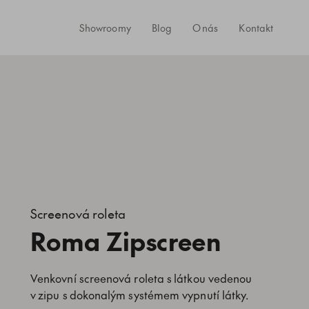
Showroomy
Blog
O nás
Kontakt
Screenová roleta
Roma Zipscreen
Venkovní screenová roleta s látkou vedenou
v zipu s dokonalým systémem vypnutí látky.