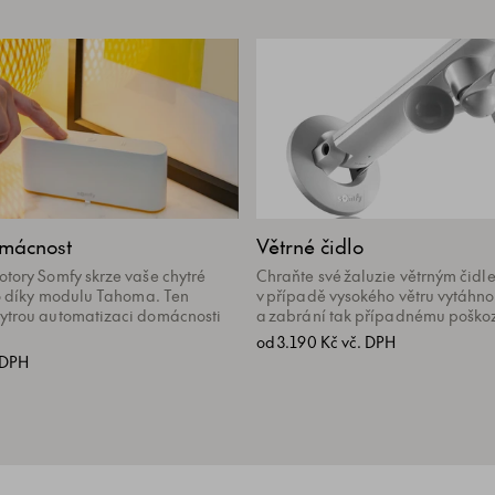
omácnost
Větrné čidlo
tory Somfy skrze vaše chytré
Chraňte své žaluzie větrným čidle
to díky modulu Tahoma. Ten
v případě vysokého větru vytáhno
ytrou automatizaci domácnosti
a zabrání tak případnému poškoz
od 3.190 Kč vč. DPH
 DPH