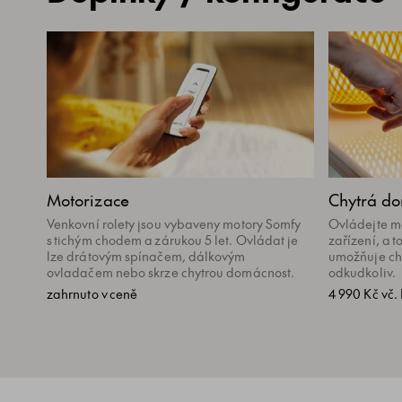
Motorizace
Chytrá d
Venkovní rolety jsou vybaveny motory Somfy
Ovládejte mo
s tichým chodem a zárukou 5 let. Ovládat je
zařízení, a 
lze drátovým spínačem, dálkovým
umožňuje ch
ovladačem nebo skrze chytrou domácnost.
odkudkoliv.
zahrnuto v ceně
4 990 Kč vč.