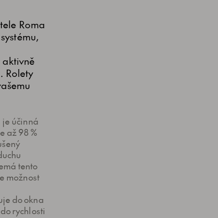
atele Roma
 systému,
 aktivně
. Rolety
 vašemu
 je účinná
ce až 98 %
ušený
zduchu
emá tento
 je možnost
uje do okna
do rychlosti