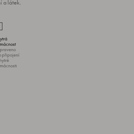
 a látek.
ytrá
mácnost
ipraveno
o připojení
hytré
mácnosti