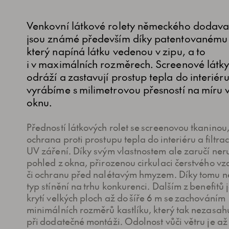
Venkovní látkové rolety německého dodav
jsou známé především díky patentovanému
který napíná látku vedenou v zipu, a to
i v maximálních rozměrech. Screenové látky
odráží a zastavují prostup tepla do interiéru
vyrábíme s milimetrovou přesností na míru
oknu.
Předností látkových rolet se screenovou tkaninou,
ochrana proti prostupu tepla do interiéru a filtra
UV záření. Díky svým vlastnostem ale zaručí ner
pohled z okna, přirozenou cirkulaci čerstvého v
či ochranu před nalétavým hmyzem. Díky tomu n
typ stínění na trhu konkurenci. Dalším z benefitů
krytí velkých ploch až do šíře 6 m se zachováním
minimálních rozměrů kastlíku, který tak nezasah
při dodatečné montáži. Odolnost vůči větru je až 