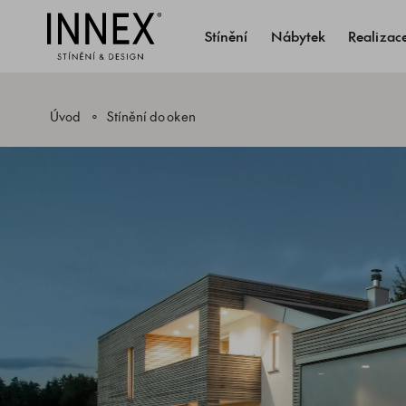
Stínění
Nábytek
Realizac
Úvod
Stínění do oken