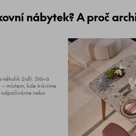
kovní nábytek? A proč archi
 několik židlí. Stává
– místem, kde trávíme
e, odpočíváme nebo