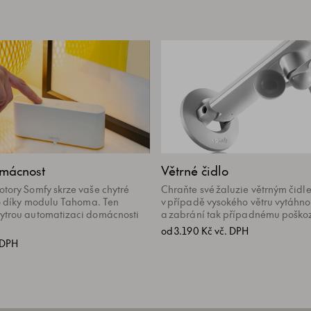
omácnost
Větrné čidlo
tory Somfy skrze vaše chytré
Chraňte své žaluzie větrným čidle
to díky modulu Tahoma. Ten
v případě vysokého větru vytáhno
ytrou automatizaci domácnosti
a zabrání tak případnému poškoz
od 3.190 Kč vč. DPH
 DPH