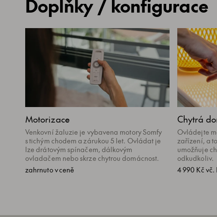
Doplňky / konfigurace
Motorizace
Chytrá d
Venkovní žaluzie je vybavena motory Somfy
Ovládejte mo
s tichým chodem a zárukou 5 let. Ovládat je
zařízení, a 
lze drátovým spínačem, dálkovým
umožňuje ch
ovladačem nebo skrze chytrou domácnost.
odkudkoliv.
zahrnuto v ceně
4 990 Kč vč.