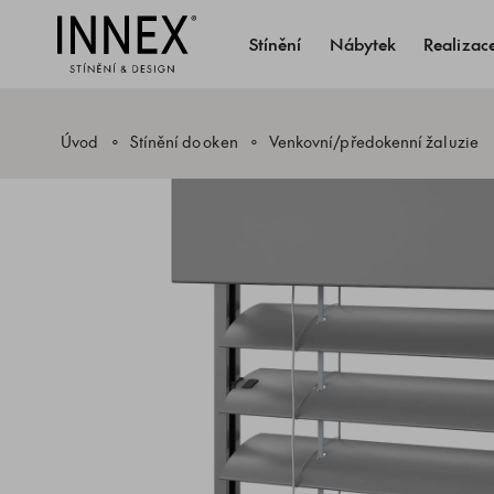
Stínění
Nábytek
Realizac
Úvod
Stínění do oken
Venkovní/předokenní žaluzie