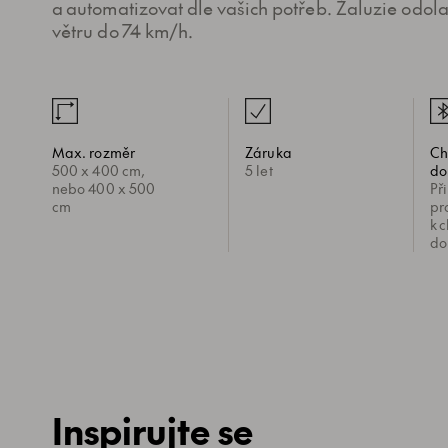
a automatizovat dle vašich potřeb. Žaluzie odolaj
větru do 74 km/h.
Max. rozměr
Záruka
Ch
500 x 400 cm,
5 let
do
nebo 400 x 500
Př
cm
pr
k c
do
Inspirujte se