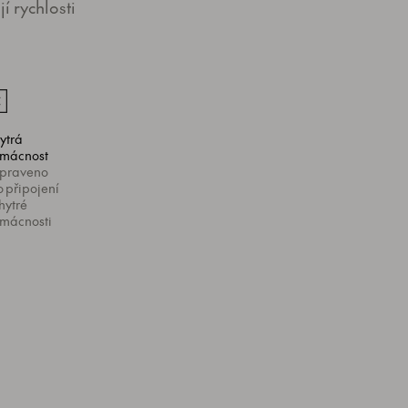
í rychlosti
ytrá
mácnost
ipraveno
o připojení
hytré
mácnosti