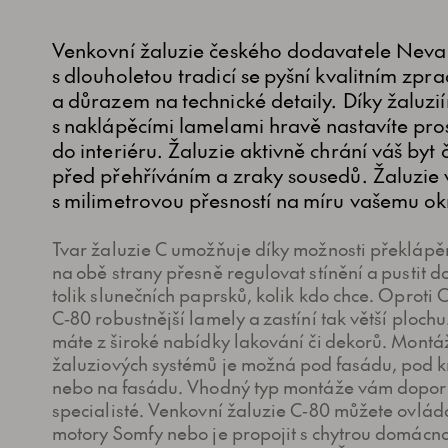
Venkovní žaluzie českého dodavatele Neva
s dlouholetou tradicí se pyšní kvalitním zp
a důrazem na technické detaily. Díky žaluzi
s naklápěcími lamelami hravě nastavíte pro
do interiéru. Žaluzie aktivně chrání váš byt 
před přehříváním a zraky sousedů. Žaluzie
s milimetrovou přesností na míru vašemu ok
Tvar žaluzie C umožňuje díky možnosti překlápě
na obě strany přesně regulovat stínění a pustit 
tolik slunečních paprsků, kolik kdo chce. Oproti 
C‑80 robustnější lamely a zastíní tak větší ploch
máte z široké nabídky lakování či dekorů. Montá
žaluziových systémů je možná pod fasádu, pod kr
nebo na fasádu. Vhodný typ montáže vám doporu
specialisté. Venkovní žaluzie C‑80 můžete ovláda
motory Somfy nebo je propojit s chytrou domácno