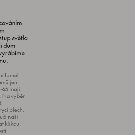
racováním
ím
stup světla
či dům
 vyrábíme
nu.
ní lamel
domů jen
C‑65 mají
u. Na výběr
ž
ycí plech,
čí naši
t klikou,
stí