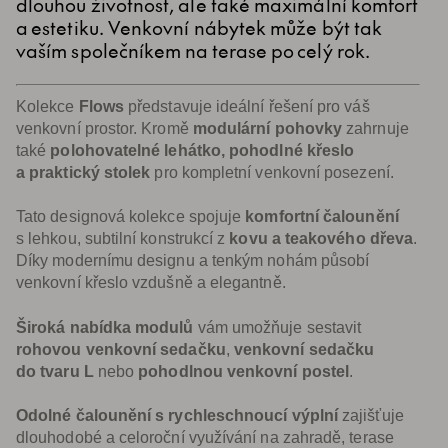
dlouhou životnost, ale také maximální komfort
a estetiku. Venkovní nábytek může být tak
vaším společníkem na terase po celý rok.
Kolekce
Flows
představuje ideální řešení pro váš
venkovní prostor. Kromě
modulární pohovky
zahrnuje
také
polohovatelné lehátko, pohodlné křeslo
a praktický stolek
pro kompletní venkovní posezení.
Tato designová kolekce spojuje
komfortní čalounění
s lehkou, subtilní konstrukcí z
kovu a teakového dřeva
.
Díky modernímu designu a tenkým nohám působí
venkovní křeslo vzdušně a elegantně.
Široká nabídka modulů
vám umožňuje sestavit
rohovou venkovní sedačku
,
venkovní sedačku
do tvaru L
nebo
pohodlnou venkovní postel
.
Odolné čalounění s rychleschnoucí výplní
zajišťuje
dlouhodobé a celoroční využívání na zahradě, terase