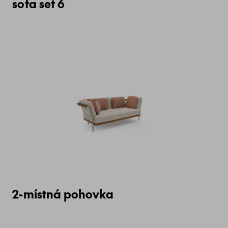
sofa set 6
2-místná pohovka