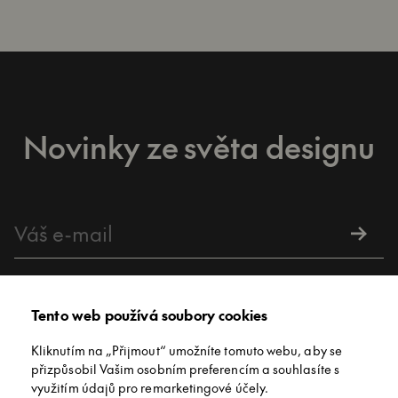
Novinky ze světa designu
Přihlášením k newsletteru souhlasíte s
podmínkami použivání
Tento web používá soubory cookies
Kliknutím na „Přijmout“ umožníte tomuto webu, aby se
přizpůsobil Vašim osobním preferencím a souhlasíte s
Kontakt
využitím údajů pro remarketingové účely.