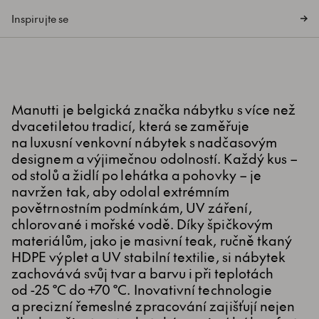
Inspirujte se
Manutti je belgická značka nábytku s více než
dvacetiletou tradicí, která se zaměřuje
na luxusní venkovní nábytek s nadčasovým
designem a výjimečnou odolností. Každý kus –
od stolů a židlí po lehátka a pohovky – je
navržen tak, aby odolal extrémním
povětrnostním podmínkám, UV záření,
chlorované i mořské vodě. Díky špičkovým
materiálům, jako je masivní teak, ručně tkaný
HDPE výplet a UV stabilní textilie, si nábytek
zachovává svůj tvar a barvu i při teplotách
od -25 °C do +70 °C. Inovativní technologie
a precizní řemeslné zpracování zajišťují nejen