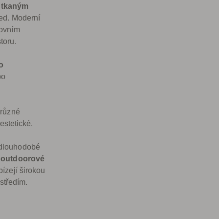
 tkaným
led. Moderní
kovním
toru.
o
bo
 různé
 estetické.
 dlouhodobé
 outdoorové
ízejí širokou
ostředím.