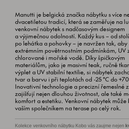
Manutti je belgická značka nábytku s více n
dvacetiletou tradicí, která se zaměřuje na l
venkovní nábytek s nadčasovým designem
a výjimečnou odolností. Každý kus – od stolů
po lehátka a pohovky – je navržen tak, aby
extrémním povětrnostním podmínkám, UV z
chlorované i mořské vodě. Díky špičkovým
materiálům, jako je masivní teak, ručně tk
výplet a UV stabilní textilie, si nábytek zac
tvar a barvu i při teplotách od -25 °C do +70
Inovativní technologie a precizní řemeslné 
zajišťují nejen dlouhou životnost, ale také 
komfort a estetiku. Venkovní nábytek může 
vaším společníkem na terase po celý rok.
Kolekce venkovního nábytku Kobo vás zaujme nejen
k