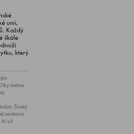
ánské
é unii,
ů. Každý
é škále
odnoží
ytku, který
ným
 Díky svému
oj.
livům. Široký
it venkovní
 Ať už