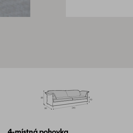
4-místná pohovka