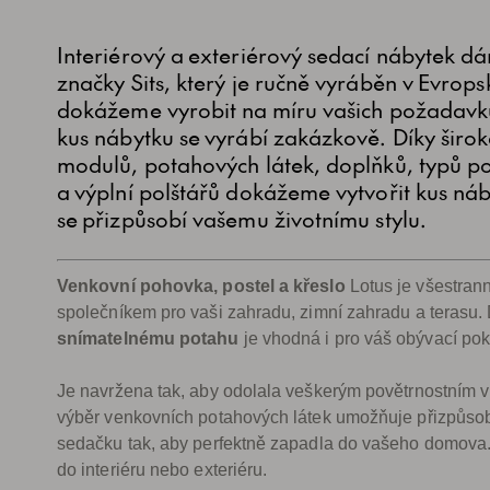
Interiérový a exteriérový sedací nábytek d
značky Sits, který je ručně vyráběn v Evropsk
dokážeme vyrobit na míru vašich požadavk
kus nábytku se vyrábí zakázkově. Díky širok
modulů, potahových látek, doplňků, typů p
a výplní polštářů dokážeme vytvořit kus náb
se přizpůsobí vašemu životnímu stylu.
Venkovní pohovka, postel a křeslo
Lotus je všestran
společníkem pro vaši zahradu, zimní zahradu a terasu.
snímatelnému potahu
je vhodná i pro váš obývací pok
Je navržena tak, aby odolala veškerým povětrnostním v
výběr venkovních potahových látek umožňuje přizpůsob
sedačku tak, aby perfektně zapadla do vašeho domova.
do interiéru nebo exteriéru.