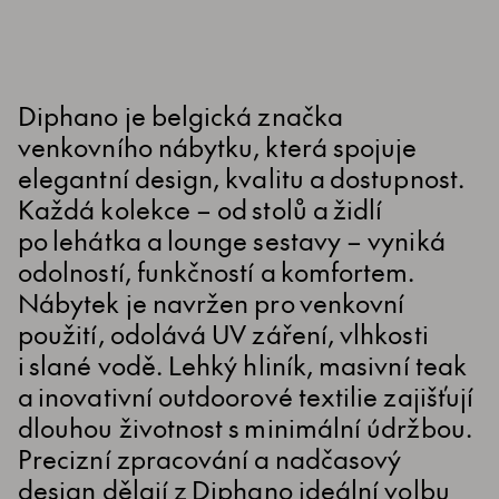
Diphano je belgická značka
venkovního nábytku, která spojuje
elegantní design, kvalitu a dostupnost.
Každá kolekce – od stolů a židlí
po lehátka a lounge sestavy – vyniká
odolností, funkčností a komfortem.
Nábytek je navržen pro venkovní
použití, odolává UV záření, vlhkosti
i slané vodě. Lehký hliník, masivní teak
a inovativní outdoorové textilie zajišťují
dlouhou životnost s minimální údržbou.
Precizní zpracování a nadčasový
design dělají z Diphano ideální volbu