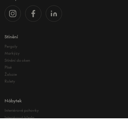
Stínění
Pergoly
Markýzy
Stínění do oken
Plisé
Žaluzie
Rolety
Nábytek
Interiérové pohovky
Interiérová křesla
Interiérové stoly