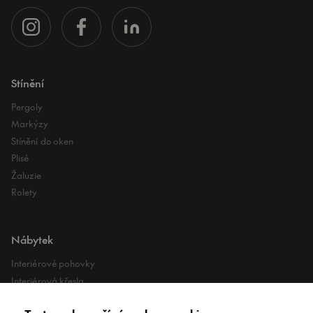
Stínění
Pergoly
Markýzy
Stínění do oken
Plisé
Žaluzie
Rolety
Nábytek
Interiérové pohovky
Interiérová křesla
Interiérové stoly