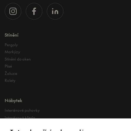
Stínění
Pergoly
Markýzy
Stínění do oken
Plisé
Žaluzie
Rolety
Nábytek
Interiérové pohovky
Interiérová křesla
Interiérové stoly