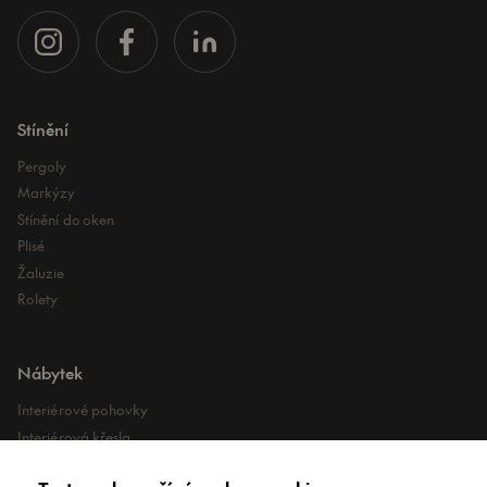
Stínění
Pergoly
Markýzy
Stínění do oken
Plisé
Žaluzie
Rolety
Nábytek
Interiérové pohovky
Interiérová křesla
Interiérové stoly