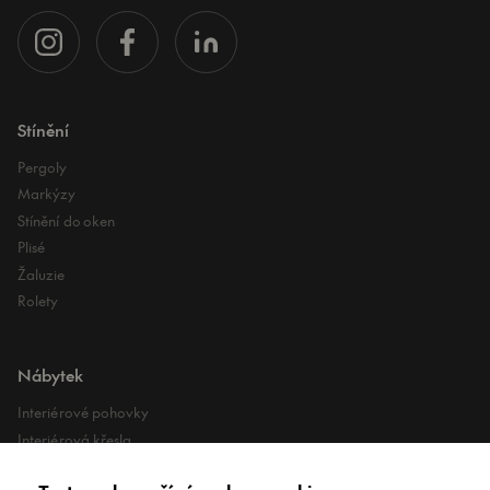
Stínění
Pergoly
Markýzy
Stínění do oken
Plisé
Žaluzie
Rolety
Nábytek
Interiérové pohovky
Interiérová křesla
Interiérové stoly