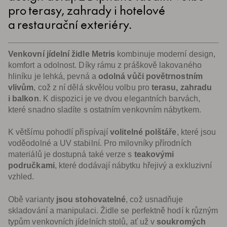
pro terasy, zahrady i hotelové
a restaurační exteriéry.
Venkovní jídelní židle Metris
kombinuje moderní design,
komfort a odolnost. Díky rámu z práškově lakovaného
hliníku je lehká, pevná a
odolná vůči povětrnostním
vlivům
, což z ní dělá skvělou volbu pro
terasu, zahradu
i balkon
. K dispozici je ve dvou elegantních barvách,
které snadno sladíte s ostatním venkovním nábytkem.
K většímu pohodlí přispívají
volitelné polštáře
, které jsou
voděodolné a UV stabilní. Pro milovníky přírodních
materiálů je dostupná také verze s
teakovými
područkami
, které dodávají nábytku hřejivý a exkluzivní
vzhled.
Obě varianty
jsou stohovatelné
, což usnadňuje
skladování a manipulaci. Židle se perfektně hodí k různým
typům venkovních jídelních stolů, ať už v
soukromých