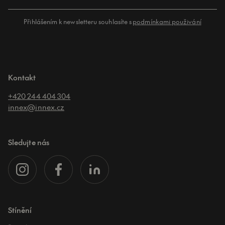
Přihlášením k newsletteru souhlasíte s
podmínkami použivání
Kontakt
+420 244 404 304
innex@innex.cz
Sledujte nás
Stínění