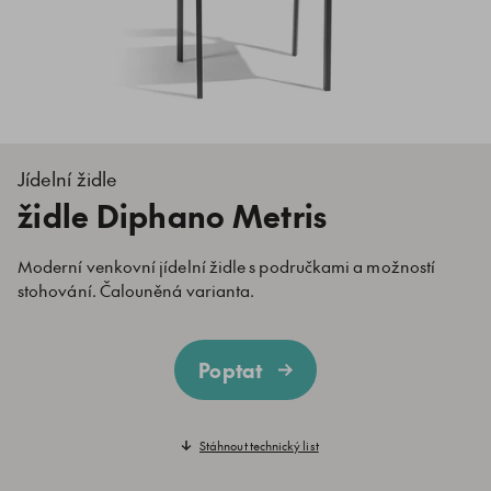
Jídelní židle
židle Diphano Metris
Moderní venkovní jídelní židle s područkami a možností
stohování. Čalouněná varianta.
Poptat
Stáhnout technický list