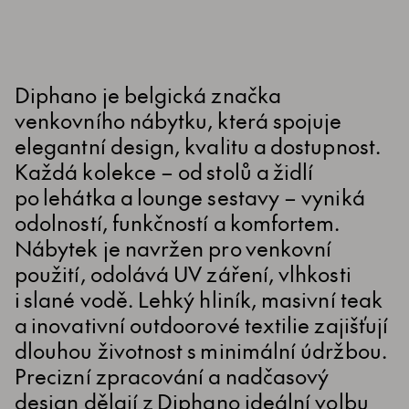
Diphano je belgická značka
venkovního nábytku, která spojuje
elegantní design, kvalitu a dostupnost.
Každá kolekce – od stolů a židlí
po lehátka a lounge sestavy – vyniká
odolností, funkčností a komfortem.
Nábytek je navržen pro venkovní
použití, odolává UV záření, vlhkosti
i slané vodě. Lehký hliník, masivní teak
a inovativní outdoorové textilie zajišťují
dlouhou životnost s minimální údržbou.
Precizní zpracování a nadčasový
design dělají z Diphano ideální volbu