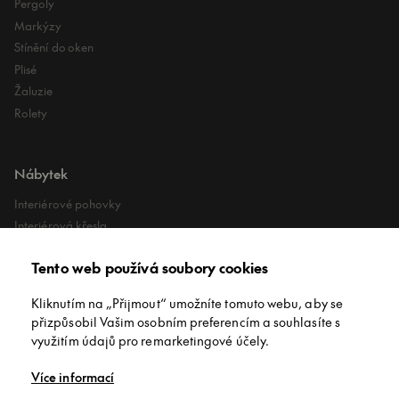
Pergoly
Markýzy
Stínění do oken
Plisé
Žaluzie
Rolety
Nábytek
Interiérové pohovky
Interiérová křesla
Interiérové stoly
Tento web používá soubory cookies
Lehátka
Exteriérové koberce
Kliknutím na „Přijmout“ umožníte tomuto webu, aby se
Exteriérové pufy
přizpůsobil Vašim osobním preferencím a souhlasíte s
využitím údajů pro remarketingové účely.
O společnosti
Více informací