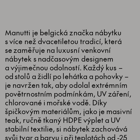
Manutti je belgická značka nábytku
s více než dvacetiletou tradicí, která
se zaměřuje na luxusní venkovní
nábytek s nadčasovým designem
a výjimečnou odolností. Každý kus –
od stolů a židlí po lehátka a pohovky –
je navržen tak, aby odolal extrémním
povětrnostním podmínkám, UV záření,
chlorované i mořské vodě. Díky
špičkovým materiálům, jako je masivní
teak, ručně tkaný HDPE výplet a UV
stabilní textilie, si nábytek zachovává
svůj tvar a barvu i při teplotách od -25