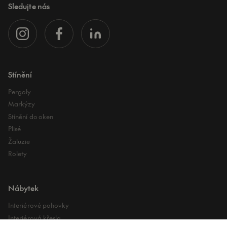
Sledujte nás
Stínění
Pergoly
Markýzy
Stínění do oken
Plisé
Žaluzie
Rolety
Nábytek
Interiérové pohovky
Interiérová křesla