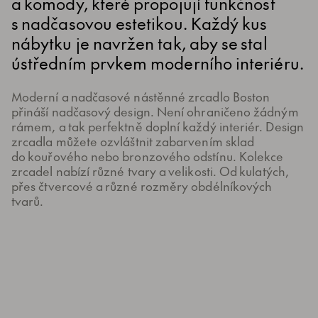
a komody, které propojují funkčnost
s nadčasovou estetikou. Každý kus
nábytku je navržen tak, aby se stal
ústředním prvkem moderního interiéru.
Moderní a nadčasové nástěnné zrcadlo Boston
přináší nadčasový design. Není ohraničeno žádným
rámem, a tak perfektně doplní každý interiér. Design
zrcadla můžete ozvláštnit zabarvením sklad
do kouřového nebo bronzového odstínu. Kolekce
zrcadel nabízí různé tvary a velikosti. Od kulatých,
přes čtvercové a různé rozměry obdélníkových
tvarů.