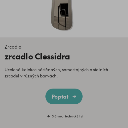
Zrcadlo
zrcadlo Clessidra
Ucelená kolekce nástěnných, samostojných a stolních
zrcadel v různých barvách.
Poptat
Stáhnout technický list