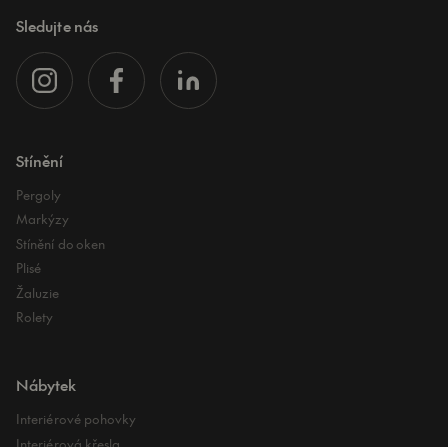
Sledujte nás
Stínění
Pergoly
Markýzy
Stínění do oken
Plisé
Žaluzie
Rolety
Nábytek
Interiérové pohovky
Interiérová křesla