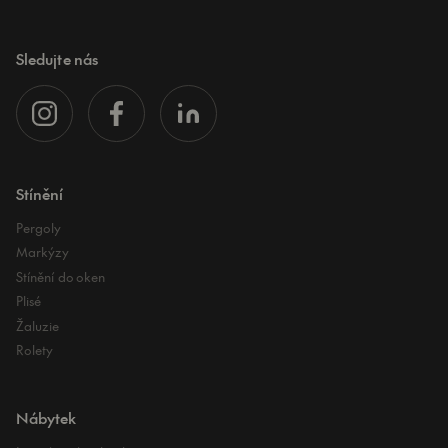
Sledujte nás
Stínění
Pergoly
Markýzy
Stínění do oken
Plisé
Žaluzie
Rolety
Nábytek