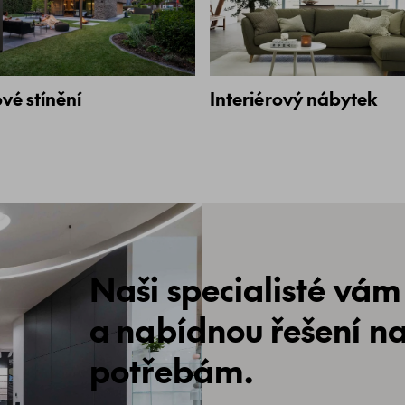
vé stínění
Interiérový nábytek
Naši specialisté vám
a nabídnou řešení n
potřebám.