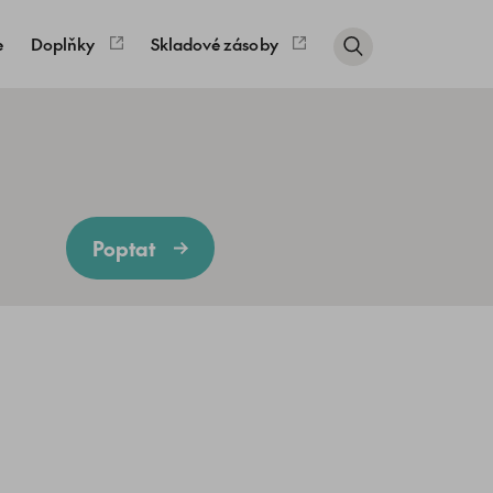
e
Doplňky
Skladové zásoby
Poptat