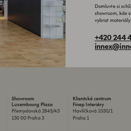
Domluvte si schůz
showroom, kde s
vybrat materiály
+420 244 
innex@inn
Showroom
Klientské centrum
Luxembourg Plaza
Finep Interiéry
Přemyslovská 2845/43
Havlíčková 1030/1
130 00 Praha 3
Praha 1