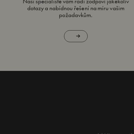
Naši specialisté vám rádi zodpoví jakékoliv
dotazy a nabídnou řešení na míru vašim
požadavkům.