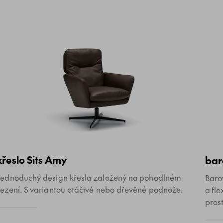
křeslo Sits Amy
bar
Jednoduchý design křesla založený na pohodlném
Baro
sezení. S variantou otáčivé nebo dřevěné podnože.
a fl
prost