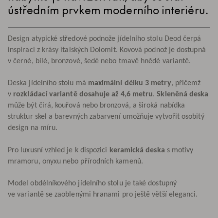
ústředním prvkem moderního interiéru.
Design atypické středové podnože jídelního stolu Deod čerpá
inspiraci z krásy italských Dolomit. Kovová podnož je dostupná
v černé, bílé, bronzové, šedé nebo tmavě hnědé variantě.
Deska jídelního stolu má
maximální délku 3 metry
, přičemž
v
rozkládací variantě dosahuje až 4,6 metru
.
Skleněná deska
může být čirá, kouřová nebo bronzová, a široká nabídka
struktur skel a barevných zabarvení umožňuje vytvořit osobitý
design na míru.
Pro luxusní vzhled je k dispozici
keramická deska
s motivy
mramoru, onyxu nebo přírodních kamenů.
Model obdélníkového jídelního stolu je také dostupný
ve variantě se zaoblenými hranami pro ještě větší eleganci.