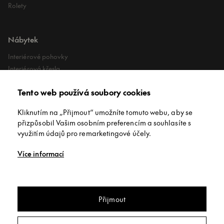
Rolety
Nábytek
Interiérové pohovky
Interiérová křesla
Interiérové stoly
Tento web používá soubory cookies
Lehátka
Exteriérové koberce
Kliknutím na „Přijmout“ umožníte tomuto webu, aby se
Exteriérové pufy
přizpůsobil Vašim osobním preferencím a souhlasíte s
využitím údajů pro remarketingové účely.
O společnosti
Více informací
O nás
Kontakt
Showroomy
Přijmout
Jídelní stůl jídelní stůl Sovet
Grandeod
Copyright © INNEX All rights reserved
/
Privacy policy
/
Obchodní