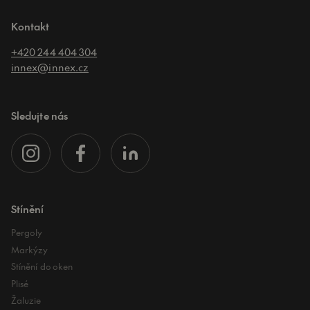
Kontakt
+420 244 404 304
innex@innex.cz
Sledujte nás
Stínění
Pergoly
Markýzy
Stínění do oken
Plisé
Žaluzie