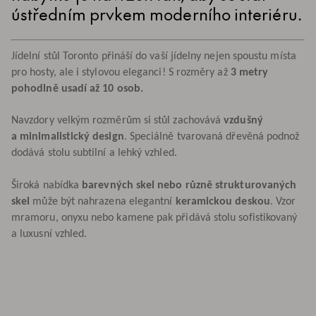
ústředním prvkem moderního interiéru.
Jídelní stůl Toronto přináší do vaší jídelny nejen spoustu místa
pro hosty, ale i stylovou eleganci! S rozměry až
3 metry
pohodlně usadí až 10 osob.
Navzdory velkým rozměrům si stůl zachovává
vzdušný
a minimalistický design
. Speciálně tvarovaná dřevěná podnož
dodává stolu subtilní a lehký vzhled.
Široká nabídka
barevných skel nebo různě strukturovaných
skel
může být nahrazena elegantní
keramickou deskou
. Vzor
mramoru, onyxu nebo kamene pak přidává stolu sofistikovaný
a luxusní vzhled.