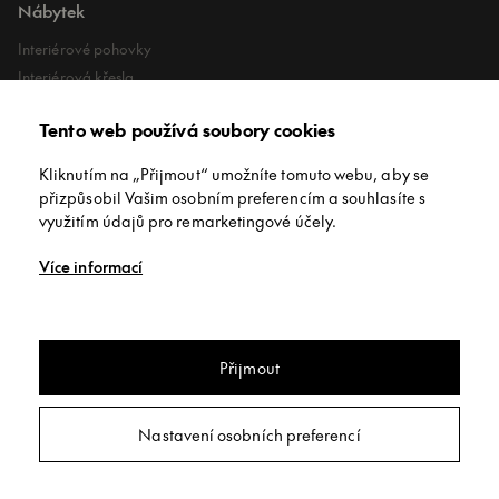
Nábytek
Interiérové pohovky
Interiérová křesla
Interiérové stoly
Tento web používá soubory cookies
Lehátka
Exteriérové koberce
Kliknutím na „Přijmout“ umožníte tomuto webu, aby se
Exteriérové pufy
přizpůsobil Vašim osobním preferencím a souhlasíte s
využitím údajů pro remarketingové účely.
O společnosti
Více informací
O nás
Kontakt
Showroomy
Přijmout
Jídelní stůl jídelní stůl Sovet Toronto
Copyright © INNEX All rights reserved
/
Privacy policy
/
Obchodní
Nastavení osobních preferencí
podmínky
/
Nastavení soukromí
Poptat
Webdesign:
Studio 9