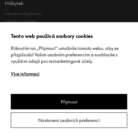
Nábytek
Interiérové pohovky
Interiérová křesla
Interiérové stoly
Tento web používá soubory cookies
Lehátka
Exteriérové koberce
Kliknutím na „Přijmout“ umožníte tomuto webu, aby se
Exteriérové pufy
přizpůsobil Vašim osobním preferencím a souhlasíte s
využitím údajů pro remarketingové účely.
O společnosti
Více informací
O nás
Kontakt
Showroomy
Přijmout
Jídelní stůl jídelní stůl Sovet Arkos
Copyright © INNEX All rights reserved
/
Privacy policy
/
Obchodní
Nastavení osobních preferencí
podmínky
/
Nastavení soukromí
Poptat
Webdesign:
Studio 9