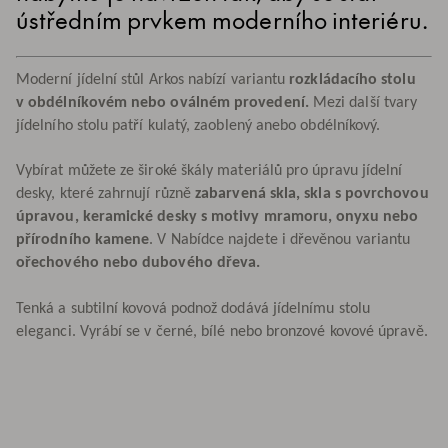
ústředním prvkem moderního interiéru.
Moderní jídelní stůl Arkos nabízí variantu
rozkládacího stolu
v obdélníkovém nebo oválném provedení.
Mezi další tvary
jídelního stolu patří kulatý, zaoblený anebo obdélníkový.
Vybírat můžete ze široké škály materiálů pro úpravu jídelní
desky, které zahrnují různě
zabarvená skla, skla s povrchovou
úpravou, keramické desky s motivy mramoru, onyxu nebo
přírodního kamene
. V Nabídce najdete i dřevěnou variantu
ořechového nebo dubového dřeva.
Tenká a subtilní kovová podnož dodává jídelnímu stolu
eleganci. Vyrábí se v černé, bílé nebo bronzové kovové úpravě.