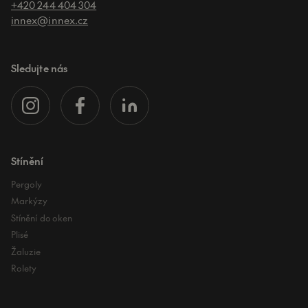
+420 244 404 304
innex@innex.cz
Sledujte nás
Stínění
Pergoly
Markýzy
Stínění do oken
Plisé
Žaluzie
Rolety