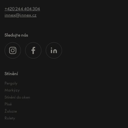
+420 244 404 304
innex@innex.cz
Sledujte nás
Stínění
Pergoly
Markýzy
Stínění do oken
Plisé
Žaluzie
Rolety