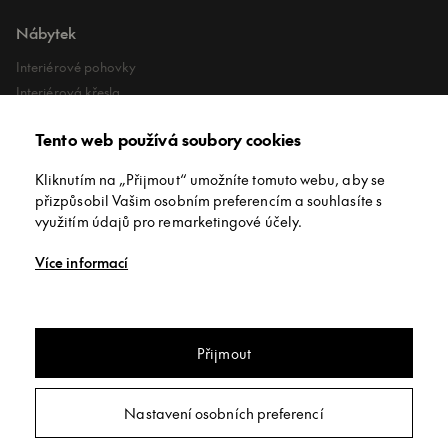
Nábytek
Interiérové pohovky
Interiérová křesla
Interiérové stoly
Tento web používá soubory cookies
Lehátka
Exteriérové koberce
Kliknutím na „Přijmout“ umožníte tomuto webu, aby se
Exteriérové pufy
přizpůsobil Vašim osobním preferencím a souhlasíte s
využitím údajů pro remarketingové účely.
O společnosti
Více informací
O nás
Kontakt
Showroomy
Přijmout
Jídelní stůl jídelní stůl Sovet Regolo
Copyright © INNEX All rights reserved
/
Privacy policy
/
Obchodní
Nastavení osobních preferencí
podmínky
/
Nastavení soukromí
Poptat
Webdesign:
Studio 9