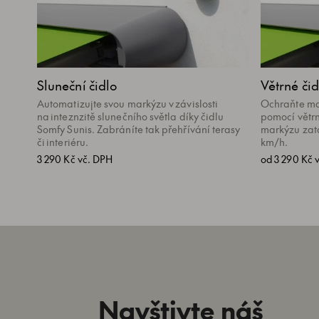
Sluneční čidlo
Větrné čid
Automatizujte svou markýzu v závislosti
Ochraňte ma
na inteznzitě slunečního světla díky čidlu
pomocí větrn
Somfy Sunis. Zabráníte tak přehřívání terasy
markýzu zatá
či interiéru.
km/h.
3 290 Kč vč. DPH
od 3 290 Kč 
Navštivte náš