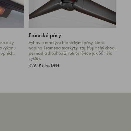
Bionické pásy
ase díky
Vybavte markýzu bionickými pásy, které
 o výkonu
napínají ramena markýzy, zajišťují tichý chod,
tupních.
pevnost a dlouhou životnost (více jak 50 tisíc
cyklů).
3 291 Kč vč. DPH