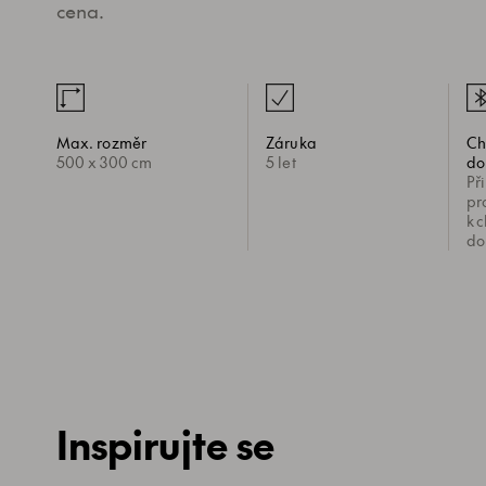
cena.
Max. rozměr
Záruka
Ch
500 x 300 cm
5 let
do
Př
pr
k c
do
Inspirujte se