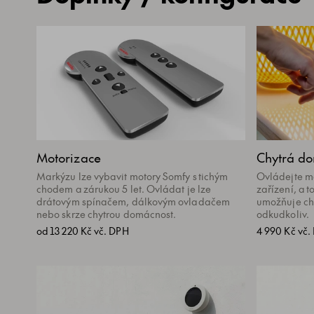
Motorizace
Chytrá d
Markýzu lze vybavit motory Somfy s tichým
Ovládejte mo
chodem a zárukou 5 let. Ovládat je lze
zařízení, a 
drátovým spínačem, dálkovým ovladačem
umožňuje ch
nebo skrze chytrou domácnost.
odkudkoliv.
od 13 220 Kč vč. DPH
4 990 Kč vč.