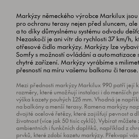
Markýzy německého výrobce Markilux jsou
pro ochranu terasy nejen před sluncem, ale 
a to díky důmyslnému systému odvodu dešť
Nezaskočí je ani vítr do rychlosti 37 km/h, k
otřesové čidlo markýzy. Markýzy lze vybavi
Somfy s možností ovládání a automatizace 
chytré zařízení. Markýzy vyrábíme s milime
přesností na míru vašemu balkonu či terase.
Mezi přednosti markýzy Markilux 990 patří její 
rozměry, které umožňují instalaci i do menších pr
výška kazety pouhých 125 mm. Vhodná je napřík
na balkóny a menší terasy. Ramena markýzy nap
dvojité ocelové řetězy, které zajišťují pevnost a 
životnost (více jak 50 tisíc cyklů). Vybírat můžete
ambientních i funkčních doplňků, například z ch
prvků, které zdobí kazetu markýzy. Překvapí vás 