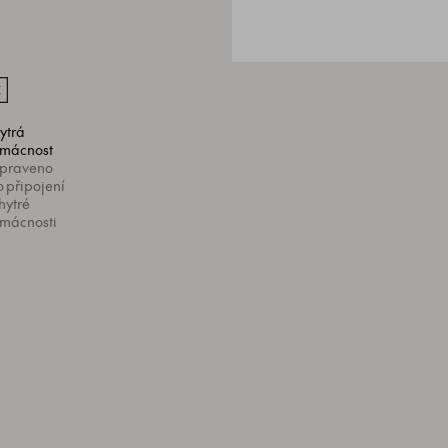
ytrá
mácnost
ipraveno
o připojení
hytré
mácnosti