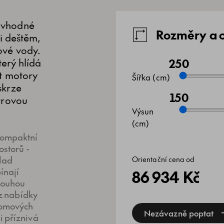
 vhodné
Rozměry a o
i deštěm,
ové vody.
terý hlídá
250
t motory
Šířka (cm)
skrze
150
trovou
Výsun
(cm)
kompaktní
ostorů -
lad
Orientační cena od
ínají
86 934 Kč
dlouhou
 z nabídky
romových
Nezávazně poptat
i příznivá