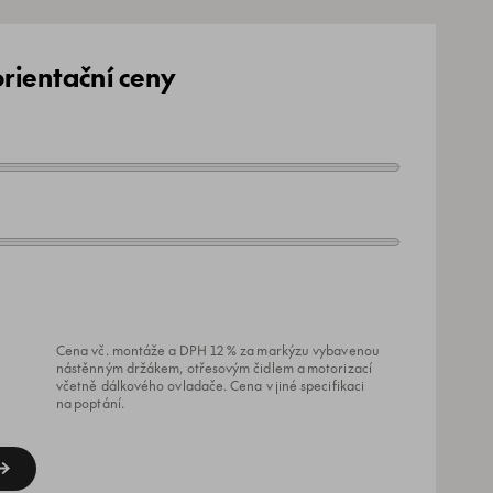
rientační ceny
Cena vč. montáže a DPH 12 % za markýzu vybavenou
nástěnným držákem, otřesovým čidlem a motorizací
včetně dálkového ovladače. Cena v jiné specifikaci
na poptání.