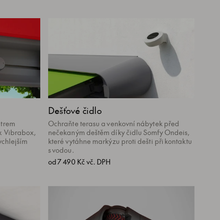
Dešťové čidlo
ětrem
Ochraňte terasu a venkovní nábytek před
x Vibrabox,
nečekaným deštěm díky čidlu Somfy Ondeis,
ychlejším
které vytáhne markýzu proti dešti při kontaktu
s vodou.
od 7 490 Kč vč. DPH