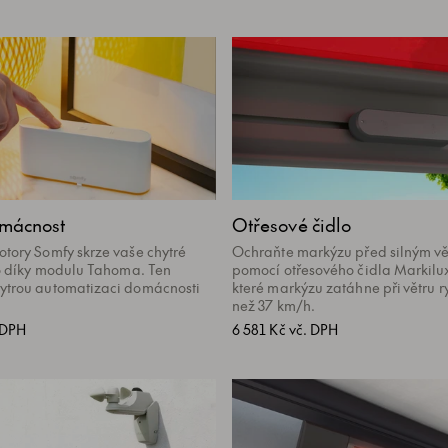
omácnost
Otřesové čidlo
tory Somfy skrze vaše chytré
Ochraňte markýzu před silným v
to díky modulu Tahoma. Ten
pomocí otřesového čidla Markilu
ytrou automatizaci domácnosti
které markýzu zatáhne při větru r
než 37 km/h.
 DPH
6 581 Kč vč. DPH