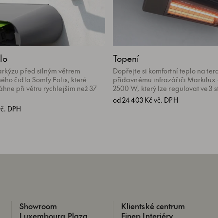
lo
Topení
rkýzu před silným větrem
Dopřejte si komfortní teplo na ter
ého čidla Somfy Eolis, které
přídavnému infrazářiči Markilux
hne při větru rychlejším než 37
2500 W, který lze regulovat ve 3 s
od 24 403 Kč vč. DPH
vč. DPH
Showroom
Klientské centrum
Luxembourg Plaza
Finep Interiéry