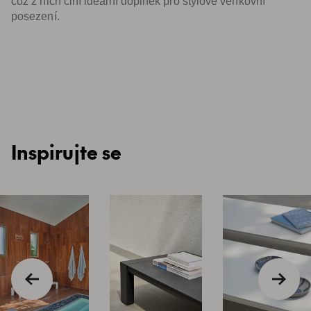
což z nich činí ideální doplněk pro stylové venkovní
posezení.
Inspirujte se