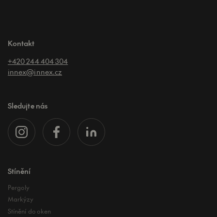
Kontakt
+420 244 404 304
innex@innex.cz
Sledujte nás
Stínění
Pergoly
Markýzy
Stínění do oken