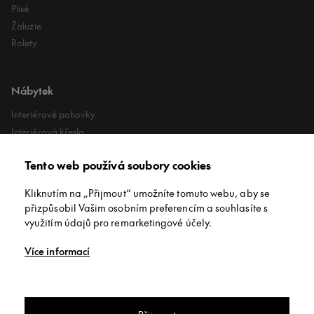
Plisé
Žaluzie
Rolety
Nábytek
Interiérové pohovky
Interiérová křesla
Interiérové stoly
Tento web používá soubory cookies
Lehátka
Exteriérové koberce
Kliknutím na „Přijmout“ umožníte tomuto webu, aby se
Exteriérové pufy
přizpůsobil Vašim osobním preferencím a souhlasíte s
využitím údajů pro remarketingové účely.
O společnosti
Více informací
O nás
Kontakt
Showroomy