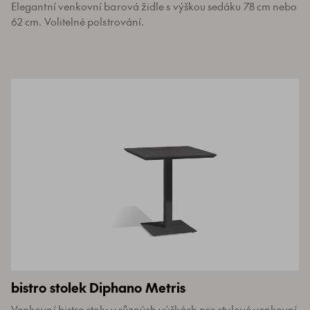
Elegantní venkovní barová židle s výškou sedáku 78 cm nebo
62 cm. Volitelné polstrování.
bistro stolek Diphano Metris
Venkovní bistro stoly v různých výškách pro stylové venkovní