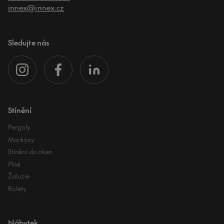
innex@innex.cz
Sledujte nás
Stínění
Pergoly
Markýzy
Stínění do oken
Plisé
Žaluzie
Rolety
Nábytek