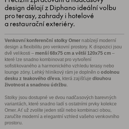
design dělají z Diphano ideální volbu
pro terasy, zahrady i hotelové
a restaurační exteriéry.
Venkovní konferenční stolky Omer
nabízejí moderní
design a flexibilitu pro venkovní prostory. K dispozici jsou
dvě velikosti –
menší 68x75 cm a větší 120x75 cm
–
které lze snadno kombinovat pro vytvoření
sofistikovaného a harmonického vzhledu terasy nebo
lounge zóny. Lehký hliníkový rám je doplněn o
odolnou
desku z teakového dřeva
, která zajišťuje
dlouhou
životnost a snadnou údržbu
.
Stolky jsou dostupné ve dvou nadčasových barevných
variantách, které snadno ladí s ostatními prvky kolekce
Omer. Ať už zvolíte jeden stůl nebo kombinaci obou,
zaručíte moderní a elegantní vzhled vašeho venkovního
prostoru.