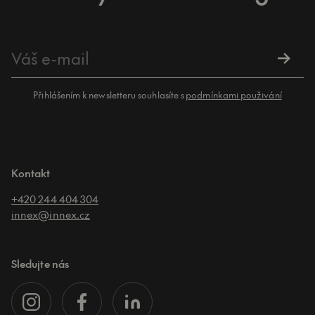
Přihlášením k newsletteru souhlasíte s
podmínkami použivání
Kontakt
+420 244 404 304
innex@innex.cz
Sledujte nás