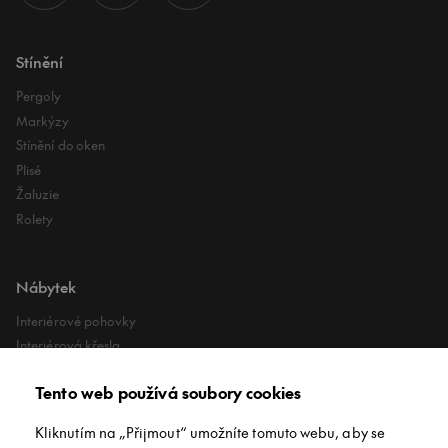
Stínění
Pergoly
Markýzy
Stínění do oken
Plisé
Žaluzie
Rolety
Nábytek
Interiérové pohovky
Interiérová křesla
Interiérové stoly
Tento web používá soubory cookies
Lehátka
Exteriérové koberce
Kliknutím na „Přijmout“ umožníte tomuto webu, aby se
Exteriérové pufy