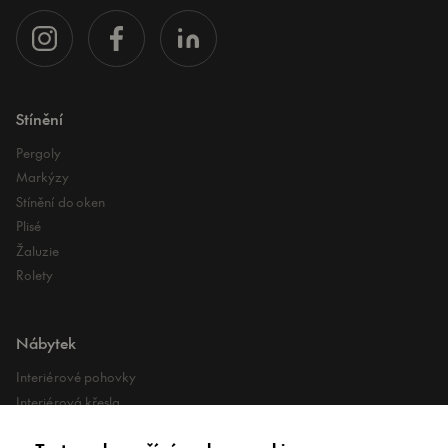
Stínění
Pergoly
Markýzy
Stínění do oken
Plisé
Žaluzie
Rolety
Nábytek
Interiérové pohovky
Interiérová křesla
Interiérové stoly