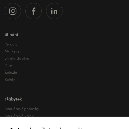
Stínění
Pergoly
Markýzy
Stínění do oken
Plisé
Žaluzie
Rolety
Nábytek
Interiérové pohovky
Interiérová křesla
Interiérové stoly