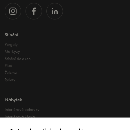
Stínění
Pergoly
Markýzy
Stínění do oken
Plisé
Žaluzie
Rolety
Nábytek
Interiérové pohovky
Interiérová křesla
Interiérové stoly