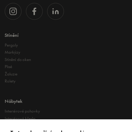
Stínění
Pergoly
Markýzy
Stínění do oken
Plisé
Žaluzie
Rolety
Nábytek
Interiérové pohovky
Interiérová křesla
Interiérové stoly