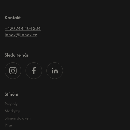
Kontakt
+420 244 404 304
innex@innex.cz
Sledujte nás
Stínění
Pergoly
Markýzy
Stínění do oken
Plisé