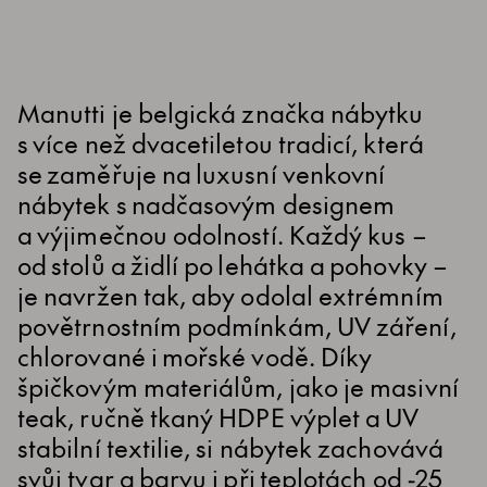
Manutti je belgická značka nábytku
s více než dvacetiletou tradicí, která
se zaměřuje na luxusní venkovní
nábytek s nadčasovým designem
a výjimečnou odolností. Každý kus –
od stolů a židlí po lehátka a pohovky –
je navržen tak, aby odolal extrémním
povětrnostním podmínkám, UV záření,
chlorované i mořské vodě. Díky
špičkovým materiálům, jako je masivní
teak, ručně tkaný HDPE výplet a UV
stabilní textilie, si nábytek zachovává
svůj tvar a barvu i při teplotách od -25