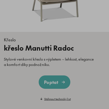
Křeslo
křeslo Manutti Radoc
Stylové venkovní křeslo s výpletem – lehkost, elegance
a komfort díky podnožníku.
Poptat
Stáhnout technický list