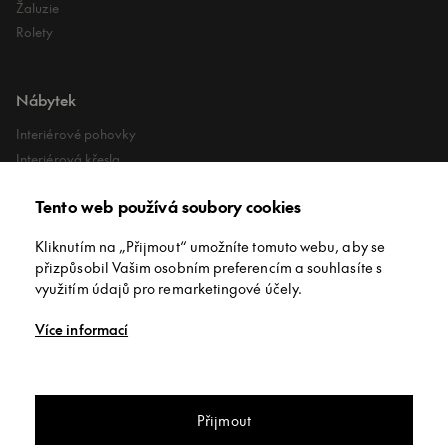
Žaluzie
Rolety
Nábytek
Interiérové pohovky
Interiérová křesla
Interiérové stoly
Tento web používá soubory cookies
Lehátka
Exteriérové koberce
Kliknutím na „Přijmout“ umožníte tomuto webu, aby se
Exteriérové pufy
přizpůsobil Vašim osobním preferencím a souhlasíte s
využitím údajů pro remarketingové účely.
O společnosti
Více informací
O nás
Kontakt
Showroomy
Přijmout