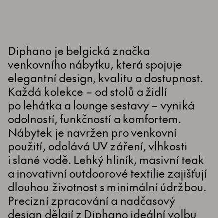
Diphano je belgická značka
venkovního nábytku, která spojuje
elegantní design, kvalitu a dostupnost.
Každá kolekce – od stolů a židlí
po lehátka a lounge sestavy – vyniká
odolností, funkčností a komfortem.
Nábytek je navržen pro venkovní
použití, odolává UV záření, vlhkosti
i slané vodě. Lehký hliník, masivní teak
a inovativní outdoorové textilie zajišťují
dlouhou životnost s minimální údržbou.
Precizní zpracování a nadčasový
design dělají z Diphano ideální volbu