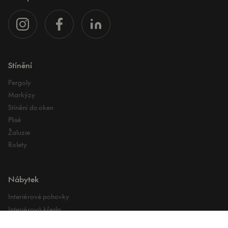
Stínění
Pergoly
Markýzy
Stínění do oken
Plisé
Žaluzie
Rolety
Nábytek
Interiérové pohovky
Interiérová křesla
Interiérové stoly