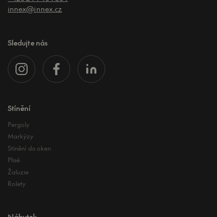
innex@innex.cz
Sledujte nás
Stínění
Pergoly
Markýzy
Stínění do oken
Plisé
Žaluzie
Rolety
Nábytek