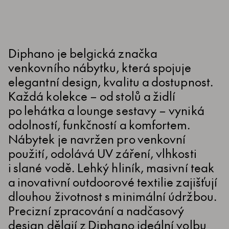
Diphano je belgická značka
venkovního nábytku, která spojuje
elegantní design, kvalitu a dostupnost.
Každá kolekce – od stolů a židlí
po lehátka a lounge sestavy – vyniká
odolností, funkčností a komfortem.
Nábytek je navržen pro venkovní
použití, odolává UV záření, vlhkosti
i slané vodě. Lehký hliník, masivní teak
a inovativní outdoorové textilie zajišťují
dlouhou životnost s minimální údržbou.
Precizní zpracování a nadčasový
design dělají z Diphano ideální volbu