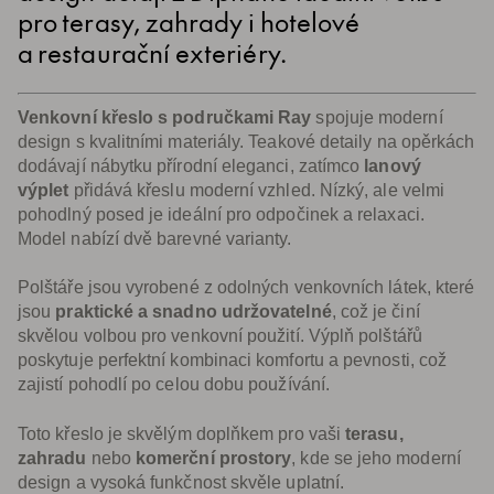
pro terasy, zahrady i hotelové
a restaurační exteriéry.
Venkovní křeslo s područkami Ray
spojuje moderní
design s kvalitními materiály. Teakové detaily na opěrkách
dodávají nábytku přírodní eleganci, zatímco
lanový
výplet
přidává křeslu moderní vzhled. Nízký, ale velmi
pohodlný posed je ideální pro odpočinek a relaxaci.
Model nabízí dvě barevné varianty.
Polštáře jsou vyrobené z odolných venkovních látek, které
jsou
praktické a snadno udržovatelné
, což je činí
skvělou volbou pro venkovní použití. Výplň polštářů
poskytuje perfektní kombinaci komfortu a pevnosti, což
zajistí pohodlí po celou dobu používání.
Toto křeslo je skvělým doplňkem pro vaši
terasu,
zahradu
nebo
komerční prostory
, kde se jeho moderní
design a vysoká funkčnost skvěle uplatní.