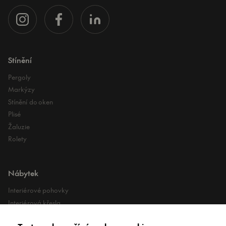
Stínění
Pergoly
Markýzy
Stínění do oken
Plisé
Žaluzie
Rolety
Nábytek
Interiérové pohovky
Interiérová křesla
Interiérové stoly