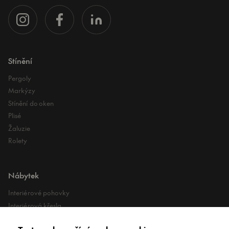
Stínění
Pergoly
Markýzy
Stínění do oken
Plisé
Žaluzie
Rolety
Nábytek
Interiérové pohovky
Interiérová křesla
Interiérové stoly