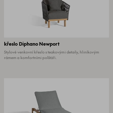
křeslo Diphano Newport
Stylové venkovní křeslo s teakovými detaily, hliníkovým
rámem a komfortními polštáři.