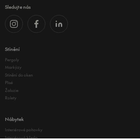
Sledujte nás
Stínění
Pergoly
Markýzy
Stínění do oken
Plisé
Žaluzie
Rolety
Nábytek
Interiérové pohovky
Interiérová křesla