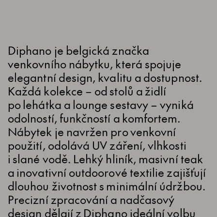
Diphano je belgická značka
venkovního nábytku, která spojuje
elegantní design, kvalitu a dostupnost.
Každá kolekce – od stolů a židlí
po lehátka a lounge sestavy – vyniká
odolností, funkčností a komfortem.
Nábytek je navržen pro venkovní
použití, odolává UV záření, vlhkosti
i slané vodě. Lehký hliník, masivní teak
a inovativní outdoorové textilie zajišťují
dlouhou životnost s minimální údržbou.
Precizní zpracování a nadčasový
design dělají z Diphano ideální volbu