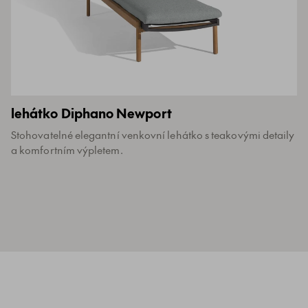
lehátko Diphano Newport
Stohovatelné elegantní venkovní lehátko s teakovými detaily
a komfortním výpletem.