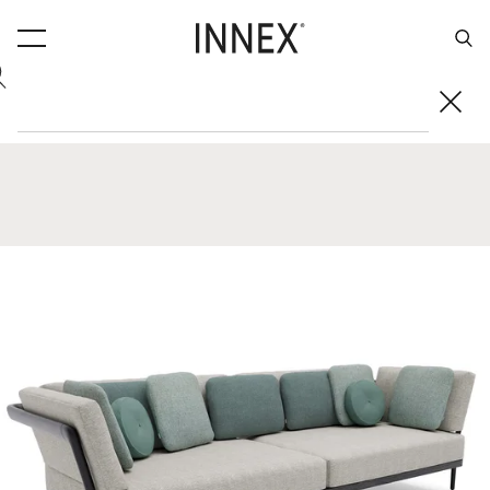
Úvod
Nábytek
Exteriérový nábytek