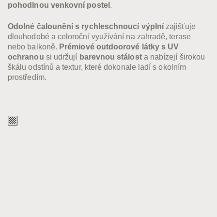
venkovní sedačku
,
venkovní sedačku do tvaru L
nebo
pohodlnou venkovní postel
.
Odolné čalounění s rychleschnoucí výplní
zajišťuje
dlouhodobé a celoroční využívání na zahradě, terase
nebo balkoně.
Prémiové outdoorové látky s UV
ochranou
si udržují
barevnou stálost
a nabízejí širokou
škálu odstínů a textur, které dokonale ladí s okolním
prostředím.
Čalounění
Látka