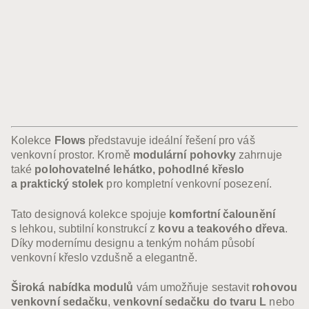
°C do +70 °C. Inovativní technologie
a precizní řemeslné zpracování zajišťují
nejen dlouhou životnost, ale také
maximální komfort a estetiku. Venkovní
nábytek může být tak vaším
společníkem na terase po celý rok.
Kolekce
Flows
představuje ideální řešení pro váš
venkovní prostor. Kromě
modulární pohovky
zahrnuje
také
polohovatelné lehátko, pohodlné křeslo
a praktický stolek
pro kompletní venkovní posezení.
Tato designová kolekce spojuje
komfortní čalounění
s lehkou, subtilní konstrukcí z
kovu a teakového dřeva
.
Díky modernímu designu a tenkým nohám působí
venkovní křeslo vzdušně a elegantně.
Široká nabídka modulů
vám umožňuje sestavit
rohovou