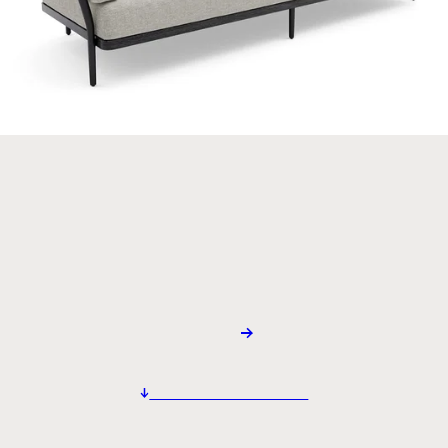
Pohovka
pohovka Manutti Flows
Modulární venkovní pohovka – široké možnosti sestavení
na míru a moderní design.
Poptat
Stáhnout technický list