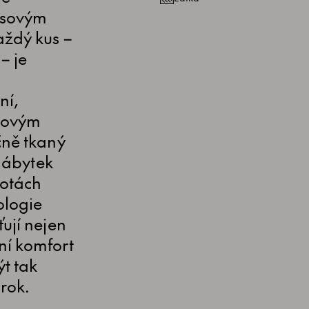
asovým
aždý kus –
– je
ní,
čkovým
čně tkaný
 nábytek
lotách
ologie
ují nejen
ní komfort
t tak
rok.