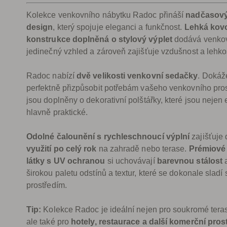
Kolekce venkovního nábytku Radoc přináší
nadčasový
design
, který spojuje eleganci a funkčnost.
Lehká kov
konstrukce doplněná o stylový výplet
dodává venko
jedinečný vzhled a zároveň zajišťuje vzdušnost a lehko
Radoc nabízí
dvě velikosti venkovní sedačky
. Dokáž
perfektně přizpůsobit potřebám vašeho venkovního pro
jsou doplněny o dekorativní polštářky, které jsou nejen 
hlavně praktické.
Odolné čalounění s rychleschnoucí výplní
zajišťuje
využití po celý rok
na zahradě nebo terase.
Prémiové
látky s UV ochranou
si uchovávají
barevnou stálost
a
širokou paletu odstínů a textur, které se dokonale sladí
prostředím.
Tip:
Kolekce Radoc je ideální nejen pro soukromé teras
ale také pro
hotely, restaurace a další komerční pros