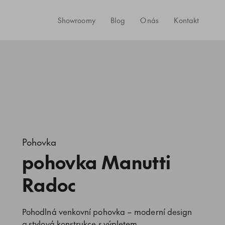
Showroomy
Blog
O nás
Kontakt
Pohovka
pohovka Manutti
Radoc
Pohodlná venkovní pohovka – moderní design
a stylová konstrukce s výpletem.