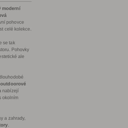
 moderní
ová
vní pohovce
st celé kolekce.
e se tak
storu. Pohovky
estetické ale
 dlouhodobé
 outdoorové
 nabízejí
 s okolním
y a zahrady,
tory
.