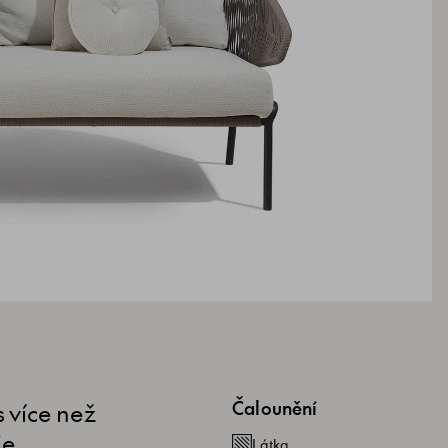
 více než
Čalounění
je
Látka