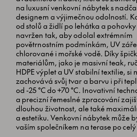
na luxusní venkovní nábytek s nadč
designem a výjimečnou odolností. K
od stolů a židlí po lehátka a pohovky 
navržen tak, aby odolal extrémním
povětrnostním podmínkám, UV záře
chlorované i mořské vodě. Díky špi
materiálům, jako je masivní teak, ru
HDPE výplet a UV stabilní textilie, si
zachovává svůj tvar a barvu i při tep
od -25 °C do +70 °C. Inovativní techn
a precizní řemeslné zpracování zajišť
dlouhou životnost, ale také maximál
a estetiku. Venkovní nábytek může bý
vaším společníkem na terase po celý 