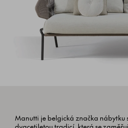
Manutti je belgická značka nábytku s
dvacetiletou tradicí, která se zaměřu