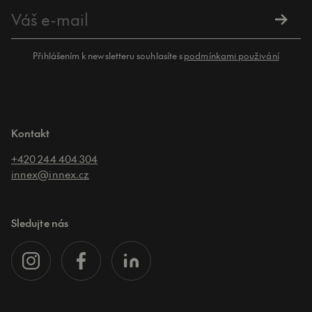
Přihlášením k newsletteru souhlasíte s
podmínkami použivání
Kontakt
+420 244 404 304
innex@innex.cz
Sledujte nás