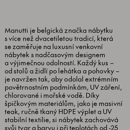
Manutti je belgická značka nábytku
s více než dvacetiletou tradicí, která
se zaměřuje na luxusní venkovní
nábytek s nadčasovým designem
a výjimečnou odolností. Každý kus –
od stolů a židlí po lehátka a pohovky –
je navržen tak, aby odolal extrémním
povětrnostním podmínkám, UV záření,
chlorované i mořské vodě. Díky
špičkovým materiálům, jako je masivní
teak, ručně tkaný HDPE výplet a UV
stabilní textilie, si nábytek zachovává
svůj tvar a barvu i při teplotách od -25