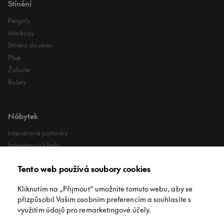
Stínění
Pergoly
Markýzy
Stínění do oken
Plisé
Žaluzie
Rolety
Nábytek
Interiérové pohovky
Interiérová křesla
Interiérové stoly
Tento web používá soubory cookies
Lehátka
Exteriérové koberce
Kliknutím na „Přijmout“ umožníte tomuto webu, aby se
Exteriérové pufy
přizpůsobil Vašim osobním preferencím a souhlasíte s
využitím údajů pro remarketingové účely.