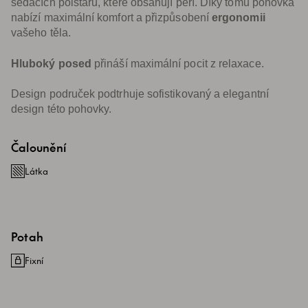
sedacích polštářů, které obsahují peří. Díky tomu pohovka
nabízí maximální komfort a přizpůsobení
ergonomii
vašeho těla.
Hluboký posed
přináší maximální pocit z relaxace.
Design područek podtrhuje sofistikovaný a elegantní
design této pohovky.
Čalounění
Látka
Potah
Fixní