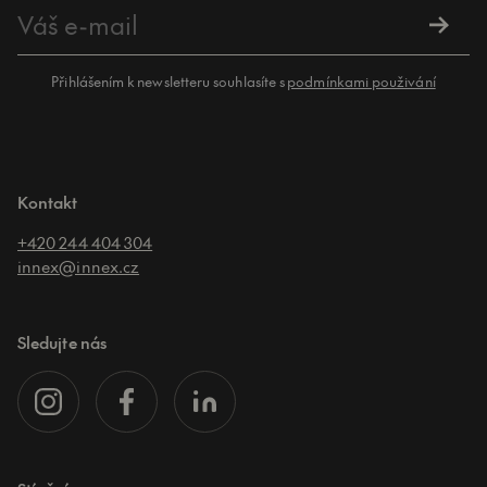
Přihlášením k newsletteru souhlasíte s
podmínkami použivání
Kontakt
+420 244 404 304
innex@innex.cz
Sledujte nás