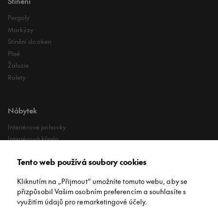
Stínění
Pergoly
Markýzy
Stínění do oken
Plisé
Žaluzie
Rolety
Nábytek
Interiérové pohovky
Interiérová křesla
Interiérové stoly
Tento web používá soubory cookies
Lehátka
Exteriérové koberce
Kliknutím na „Přijmout“ umožníte tomuto webu, aby se
Exteriérové pufy
přizpůsobil Vašim osobním preferencím a souhlasíte s
využitím údajů pro remarketingové účely.