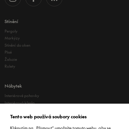
Stínění
Pergoly
Markýzy
Stínění do oken
Plisé
Žaluzie
Rolety
Nábytek
Interiérové pohovky
Interiérová křesla
Interiérové stoly
Tento web používá soubory cookies
Lehátka
Exteriérové koberce
Kliknutím na „Přijmout“ umožníte tomuto webu, aby se