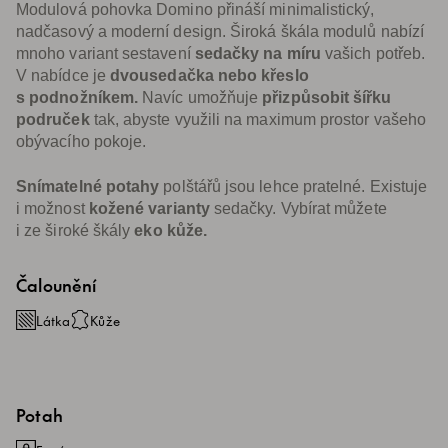
Modulová pohovka Domino přináší minimalistický,
nadčasový a moderní design. Široká škála modulů nabízí
mnoho variant sestavení
sedačky na míru
vašich potřeb.
V nabídce je
dvousedačka nebo křeslo
s podnožníkem.
Navíc umožňuje
přizpůsobit šířku
područek
tak, abyste využili na maximum prostor vašeho
obývacího pokoje.
Snímatelné potahy
polštářů jsou lehce pratelné. Existuje
i možnost
kožené varianty
sedačky. Vybírat můžete
i ze široké škály
eko kůže.
Čalounění
Látka
Kůže
Potah