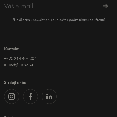
Přihlášením k newsletteru souhlasíte s
podmínkami použivání
Kontakt
+420 244 404 304
innex@innex.cz
Sledujte nás