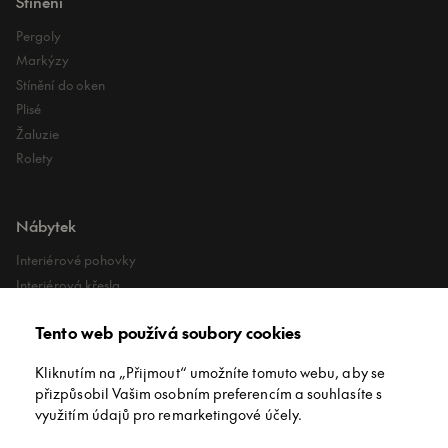
Stínění
Pergoly
Markýzy
Stínění do oken
Plisé
Žaluzie
Rolety
Nábytek
Interiérové pohovky
Interiérová křesla
Interiérové stoly
Tento web používá soubory cookies
Lehátka
Exteriérové koberce
Kliknutím na „Přijmout“ umožníte tomuto webu, aby se
Exteriérové pufy
přizpůsobil Vašim osobním preferencím a souhlasíte s
využitím údajů pro remarketingové účely.