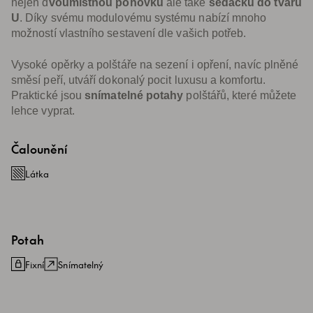
nejen d
voumístnou pohovku
ale také
sedačku do tvaru
U
. Díky svému modulovému systému nabízí mnoho
možností vlastního sestavení dle vašich potřeb.
Vysoké opěrky a polštáře na sezení i opření, navíc plněné
směsí peří, utváří dokonalý pocit luxusu a komfortu.
Praktické jsou
snímatelné potahy
polštářů, které můžete
lehce vyprat.
Čalounění
Látka
Potah
Fixní
Snímatelný