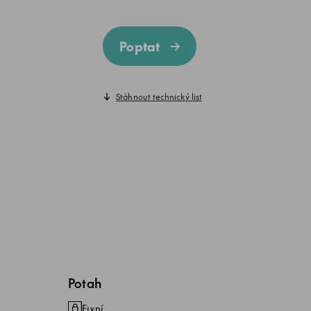
Poptat
Stáhnout technický list
Potah
Fixní