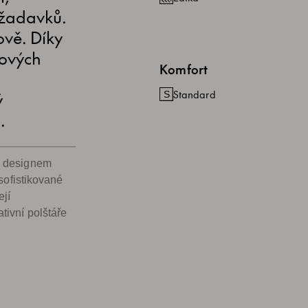
ožadavků.
ově. Díky
hových
Komfort
ý
Standard
.
m designem
sofistikované
ejí
tivní polštáře