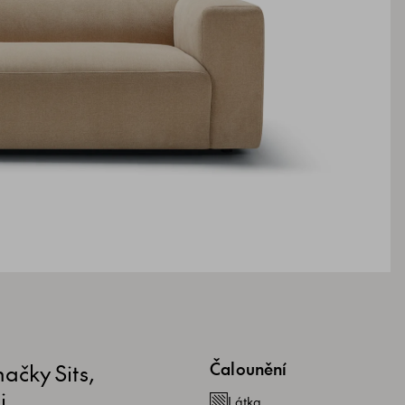
ačky Sits,
Čalounění
i,
Látka