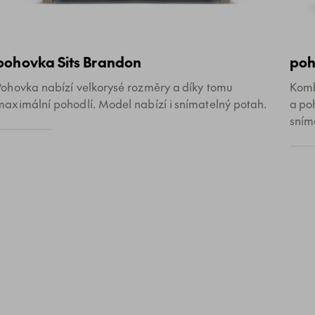
pohovka Sits Brandon
poh
Pohovka nabízí velkorysé rozměry a díky tomu
Komb
maximální pohodlí. Model nabízí i snímatelný potah.
a po
sním