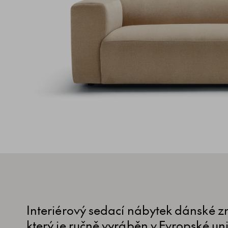
Interiérový sedací nábytek dánské zn
který je ručně vyráběn v Evropské uni