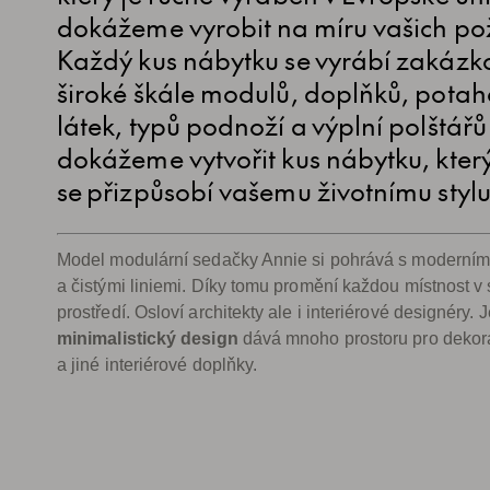
dokážeme vyrobit na míru vašich p
Každý kus nábytku se vyrábí zakázk
široké škále modulů, doplňků, pota
látek, typů podnoží a výplní polštářů
dokážeme vytvořit kus nábytku, kter
se přizpůsobí vašemu životnímu stylu
Model modulární sedačky Annie si pohrává s moderní
a čistými liniemi. Díky tomu promění každou místnost v 
prostředí. Osloví architekty ale i interiérové designéry. J
minimalistický design
dává mnoho prostoru pro dekora
a jiné interiérové doplňky.