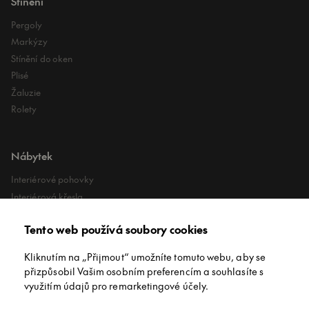
Stínění
Pergoly
Markýzy
Stínění do oken
Plisé
Žaluzie
Rolety
Nábytek
Interiérové pohovky
Interiérová křesla
Interiérové stoly
Tento web používá soubory cookies
Lehátka
Exteriérové koberce
Kliknutím na „Přijmout“ umožníte tomuto webu, aby se
Exteriérové pufy
přizpůsobil Vašim osobním preferencím a souhlasíte s
využitím údajů pro remarketingové účely.