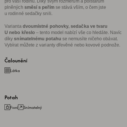
pro vaši rodinu. Díky svým rozměrům a polštářům
plněných
směsí s peřím
se stává vším, o čem jste
u rodinné sedačky snili.
Varianta
dvoumístné pohovky, sedačka ve tvaru
U nebo křeslo
– tento model nabízí vše co hledáte. Navíc
díky
snímatelnému potahu
se nemusíte ničeho obávat.
Vybírat můžete z varianty dřevěné nebo kovové podnože.
Čalounění
Látka
Potah
Fixní
Snímatelný