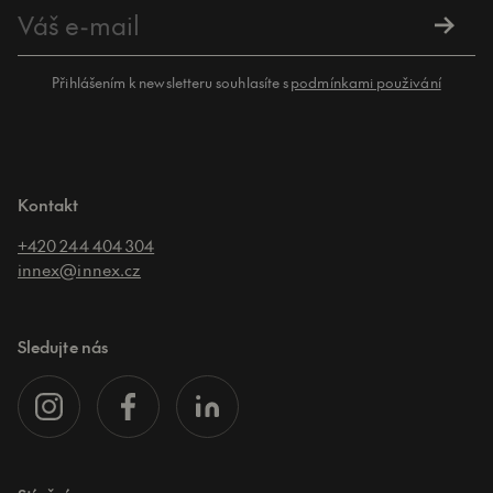
Přihlášením k newsletteru souhlasíte s
podmínkami použivání
Kontakt
+420 244 404 304
innex@innex.cz
Sledujte nás