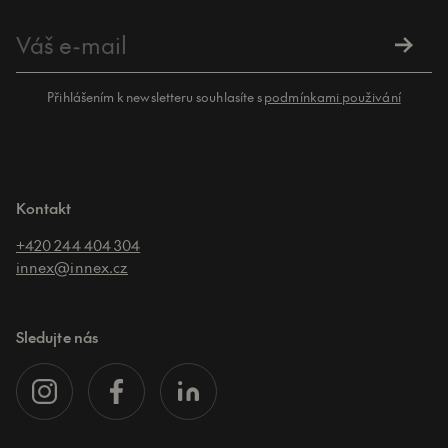
Přihlášením k newsletteru souhlasíte s
podmínkami použivání
Kontakt
+420 244 404 304
innex@innex.cz
Sledujte nás