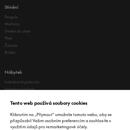
Stínění
Pergoly
Markýzy
Stínění do oken
Plisé
Žaluzie
Rolety
Nábytek
Interiérové pohovky
Interiérová křesla
Interiérové stoly
Tento web používá soubory cookies
Lehátka
Exteriérové koberce
Kliknutím na „Přijmout“ umožníte tomuto webu, aby se
Exteriérové pufy
přizpůsobil Vašim osobním preferencím a souhlasíte s
využitím údajů pro remarketingové účely.