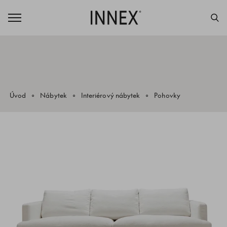
Úvod
Nábytek
Interiérový nábytek
Pohovky