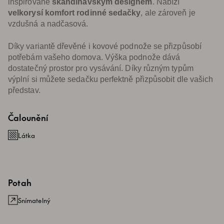
inspirované
skandinávským designem
. Nabízí
velkorysí komfort rodinné sedačky
, ale zároveň je
vzdušná a nadčasová.
Díky variantě dřevěné i kovové podnože se přizpůsobí
potřebám vašeho domova. Výška podnože dává
dostatečný prostor pro vysávání. Díky různým typům
výplní si můžete sedačku perfektně přizpůsobit dle vašich
představ.
Čalounění
Látka
Potah
Snímatelný