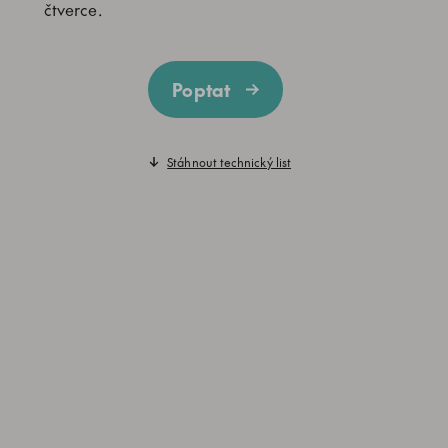
čtverce.
Poptat
Stáhnout technický list