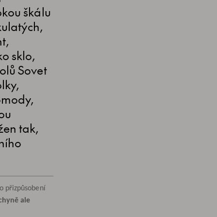
okou škálu
kulatých,
t,
o sklo,
olů Sovet
lky,
komody,
vou
žen tak,
ního
o přizpůsobení
chyně ale