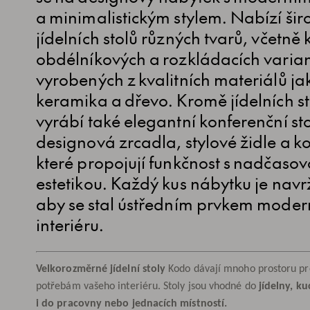
a minimalistickým stylem. Nabízí šir
jídelních stolů různých tvarů, včetně 
obdélníkových a rozkládacích varian
vyrobených z kvalitních materiálů jak
keramika a dřevo. Kromě jídelních st
vyrábí také elegantní konferenční sto
designová zrcadla, stylové židle a 
které propojují funkčnost s nadčaso
estetikou. Každý kus nábytku je navr
aby se stal ústředním prvkem moder
interiéru.
Velkorozměrné jídelní stoly
Kodo dávají mnoho prostoru pr
potřebám vašeho interiéru. Stoly jsou vhodné do
jídelny, ku
i do pracovny nebo jednacích místností.