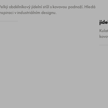
Velký obdélníkový jídelní stůl s kovovou podnoží. Hledá
inspiraci v industriálním designu.
jíde
Kulat
kovo