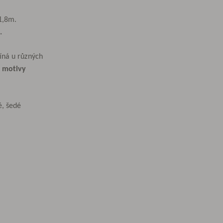
 1,8m.
.
číná u různých
s motivy
é, šedé