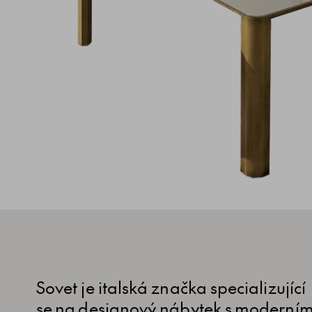
Sovet je italská značka specializující
se na designový nábytek s moderní