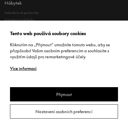
Nábytek
Interiérové pohovky
Interiérová křesla
Interiérové stoly
Tento web používá soubory cookies
Lehátka
Exteriérové koberce
Kliknutím na „Přijmout“ umožníte tomuto webu, aby se
Exteriérové pufy
přizpůsobil Vašim osobním preferencím a souhlasíte s
využitím údajů pro remarketingové účely.
O společnosti
Více informací
O nás
Kontakt
Showroomy
Přijmout
Jídelní stůl jídelní stůl Sovet Lambda
Copyright © INNEX All rights reserved
/
Privacy policy
/
Obchodní
Nastavení osobních preferencí
podmínky
/
Nastavení soukromí
Poptat
Webdesign:
Studio 9