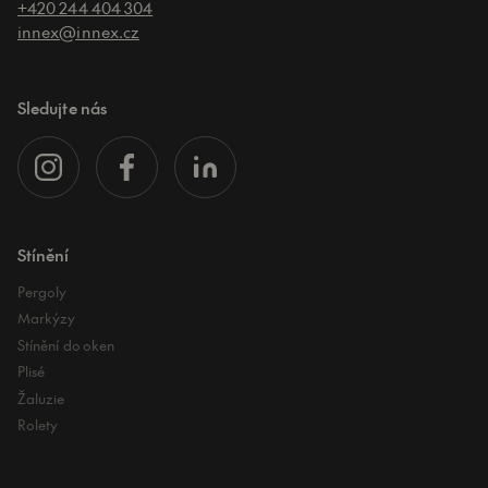
+420 244 404 304
innex@innex.cz
Sledujte nás
Stínění
Pergoly
Markýzy
Stínění do oken
Plisé
Žaluzie
Rolety