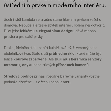
ústředním prvkem moderního interiéru.
Jídelní stůl Lambda se snadno stane hlavním prvkem vašeho
domova. Nebude ale těžké zbytek interiéru kolem něj dotvořit.
Díky jeho
lehkému a elegantnímu designu
dává mnoho
prostoru pro další prvky.
Deska jídelního stolu nabízí kulatý, oválný, čtvercový nebo
obdélníkový tvar. Stolu sluší
průhledné sklo,
které může být
lehce
kouřově zabarvené
. Ale sluší mu i
keramika se vzory
mramoru, onyxu
nebo různých
přírodních kamenů.
Středová podnož
přináší rozdílné barevné varianty včetně
podnože dřevěné – z ořechu nebo jasanu.