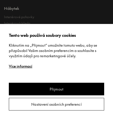
Nábytek
Interiérové pohovky
Interiérová křesla
Interiérové stoly
Tento web používá soubory cookies
Lehátka
Exteriérové koberce
Kliknutím na „Přijmout“ umožníte tomuto webu, aby se
Exteriérové pufy
přizpůsobil Vašim osobním preferencím a souhlasíte s
využitím údajů pro remarketingové účely.
O společnosti
Více informací
O nás
Kontakt
Showroomy
Přijmout
Jídelní stůl jídelní stůl Sovet Slim
Copyright © INNEX All rights reserved
/
Privacy policy
/
Obchodní
Nastavení osobních preferencí
podmínky
/
Nastavení soukromí
Poptat
Webdesign:
Studio 9