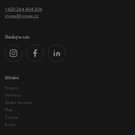
+420 244 404 304
innex@innex.cz
Sledujte nás
Stínění
Pergoly
Markýzy
Stínění do oken
Plisé
Žaluzie
Rolety