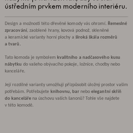
ústředním prvkem moderního interiéru.
Design a možnosti této dřevěné komody vás ohromí.
Řemeslné
zpracování
, zaoblené hrany, kovová podnož, skleněné
a keramické varianty horní plochy a
široká škála rozměrů
a tvarů.
Tato komoda je symbolem
kvalitního a nadčasového kusu
nábytku
do vašeho obývacího pokoje, ložnice, chodby nebo
kanceláře.
Její rozdílné varianty umožňují přizpůsobit úložný prostor vašim
potřebám. Potřebujete
knihovnu, bar
nebo
elegantní skříň
do kanceláře
na úschovu vašich šanonů? Tohle vše najdete
v této komodě.