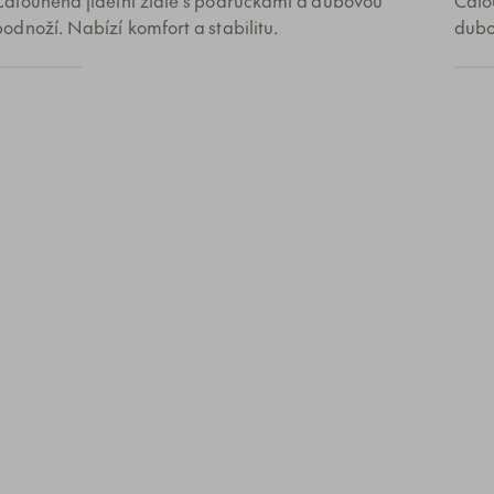
podnoží. Nabízí komfort a stabilitu.
dubo