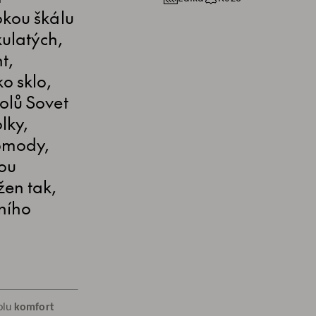
okou škálu
kulatých,
t,
o sklo,
olů Sovet
lky,
komody,
vou
žen tak,
ního
tolu
komfort