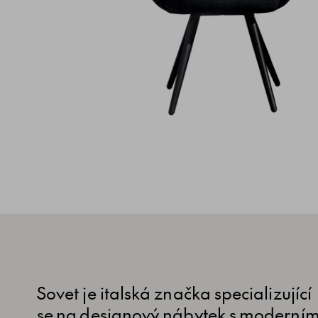
Sovet je italská značka specializující
se na designový nábytek s moderní