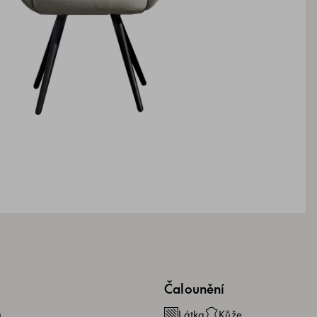
Čalounění
m
Látka
Kůže