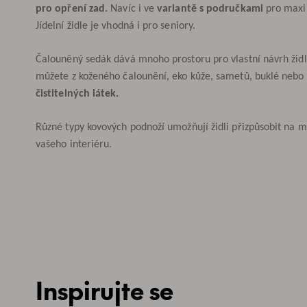
pro opření zad.
Navíc i ve
variantě s područkami
pro maxi
Jídelní židle je vhodná i pro seniory.
Čalouněný sedák dává mnoho prostoru pro vlastní návrh židl
můžete z koženého čalounění, eko kůže, sametů, buklé nebo
čistitelných látek.
Různé typy kovových podnoží umožňují židli přizpůsobit na 
vašeho interiéru.
Inspirujte se