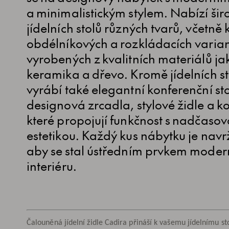
a minimalistickým stylem. Nabízí šir
jídelních stolů různých tvarů, včetně 
obdélníkových a rozkládacích varian
vyrobených z kvalitních materiálů jak
keramika a dřevo. Kromě jídelních st
vyrábí také elegantní konferenční sto
designová zrcadla, stylové židle a 
které propojují funkčnost s nadčaso
estetikou. Každý kus nábytku je navr
aby se stal ústředním prvkem moder
interiéru.
Čalouněná jídelní židle Cadira přináší k vašemu jídelnímu s