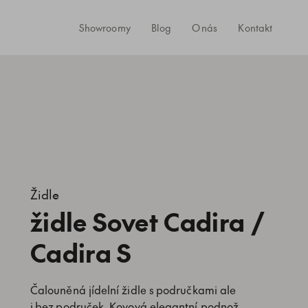
Showroomy
Blog
O nás
Kontakt
Židle
židle Sovet Cadira /
Cadira S
Čalouněná jídelní židle s područkami ale
i bez područek. Kovová elegantní podnož.