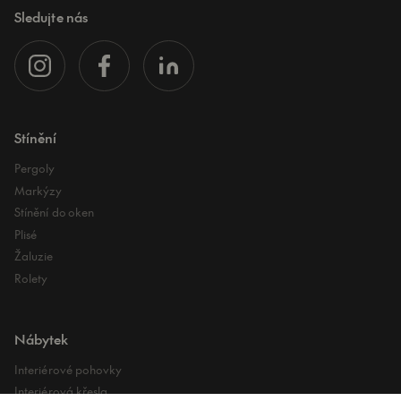
Sledujte nás
Stínění
Pergoly
Markýzy
Stínění do oken
Plisé
Žaluzie
Rolety
Nábytek
Interiérové pohovky
Interiérová křesla