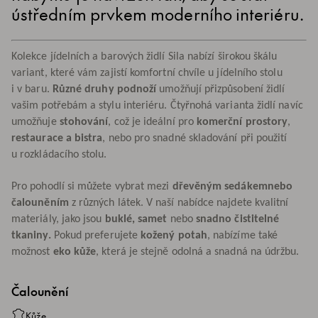
ústředním prvkem moderního interiéru.
Kolekce jídelních a barových židlí Sila nabízí širokou škálu
variant, které vám zajistí komfortní chvíle u jídelního stolu
i v baru.
Různé druhy podnoží
umožňují přizpůsobení židlí
vašim potřebám a stylu interiéru. Čtyřnohá varianta židlí navíc
umožňuje
stohování
, což je ideální pro
komerční prostory
,
restaurace a bistra
, nebo pro snadné skladování při použití
u rozkládacího stolu.
Pro pohodlí si můžete vybrat mezi
dřevěným sedákem
nebo
čalouněním
z různých látek. V naší nabídce najdete kvalitní
materiály, jako jsou
buklé, samet
nebo
snadno čistitelné
tkaniny.
Pokud preferujete
kožený potah
, nabízíme také
možnost
eko kůže
, která je stejně odolná a snadná na údržbu.
Čalounění
Kůže